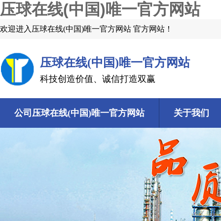
压球在线(中国)唯一官方网站
欢迎进入压球在线(中国)唯一官方网站 官方网站！
压球在线(中国)唯一官方网站
科技创造价值、诚信打造双赢
公司压球在线(中国)唯一官方网站
关于我们
压球在线(中国)唯一官方网站