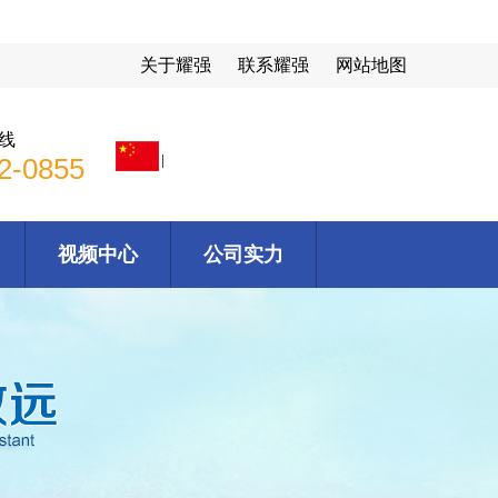
关于耀强
联系耀强
网站地图
线
2-0855
视频中心
公司实力