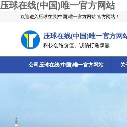
压球在线(中国)唯一官方网站
欢迎进入压球在线(中国)唯一官方网站 官方网站！
压球在线(中国)唯一官方网
科技创造价值、诚信打造双赢
公司压球在线(中国)唯一官方网站
关
压球在线(中国)唯一官方网站