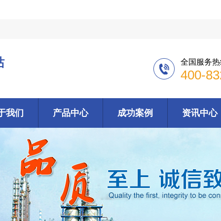
站
全国服务热
400-83
于我们
产品中心
成功案例
资讯中心