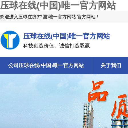
压球在线(中国)唯一官方网站
欢迎进入压球在线(中国)唯一官方网站 官方网站！
压球在线(中国)唯一官方网站
科技创造价值、诚信打造双赢
公司压球在线(中国)唯一官方网站
关于我们
压球在线(中国)唯一官方网站