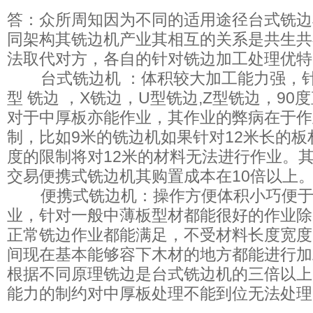
答：众所周知因为不同的适用途径台式铣边
同架构其铣边机产业其相互的关系是共生共
法取代对方，各自的针对铣边加工处理优特
台式铣边机 ：体积较大加工能力强，针
型 铣边 ，X铣边，U型铣边,Z型铣边，9
对于中厚板亦能作业，其作业的弊病在于作
制，比如9米的铣边机如果针对12米长的
度的限制将对12米的材料无法进行作业。
交易便携式铣边机其购置成本在10倍以上
便携式铣边机：操作方便体积小巧便于
业，针对一般中薄板型材都能很好的作业除
正常铣边作业都能满足，不受材料长度宽度
间现在基本能够容下木材的地方都能进行加
根据不同原理铣边是台式铣边机的三倍以上
能力的制约对中厚板处理不能到位无法处理