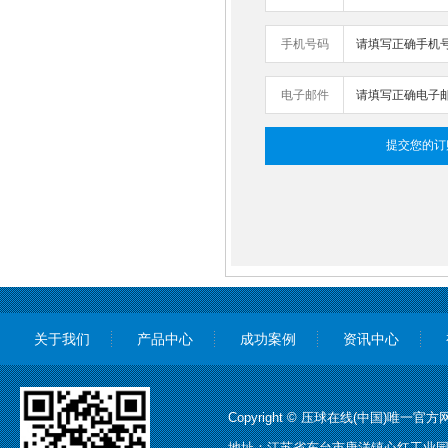
手机号码
电子邮件
关于我们
产品中心
成功案例
资讯中心
Copyright © 压球在线(中国)唯一官
地址：江苏省东台市唐洋镇心红工业园 苏I