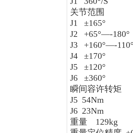
J1 360°/S
关节范围
J1 ±165°
J2 +65°—-180°
J3 +160°—-110
J4 ±170°
J5 ±120°
J6 ±360°
瞬间容许转矩
J5 54Nm
J6 23Nm
重量 129kg
重量定位精度 ±0