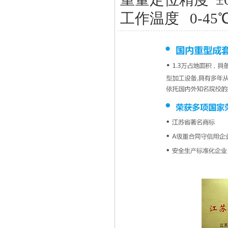
工作温度 0-45