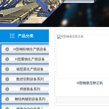
产品分类
H型钢轻钢生产线设备
H型重钢生产线设备
箱型梁生产线设备
数控切割设备系列
H型钢液压矫正机
焊接装备系列
钢结构辅助设备系列