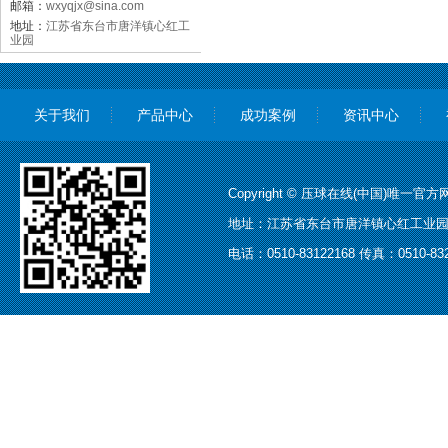
邮箱：
wxyqjx@sina.com
地址：
江苏省东台市唐洋镇心红工
业园
关于我们
产品中心
成功案例
资讯中心
Copyright © 压球在线(中国)唯一官
地址：江苏省东台市唐洋镇心红工业园 苏I
电话：0510-83122168 传真：0510-832