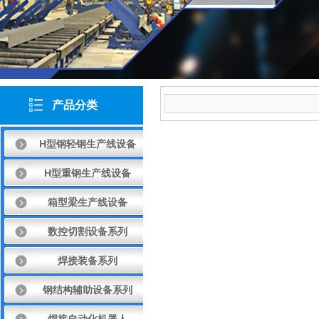
产品分类
H型钢轻钢生产线设备
H型重钢生产线设备
箱型梁生产线设备
数控切割设备系列
焊接装备系列
钢结构辅助设备系列