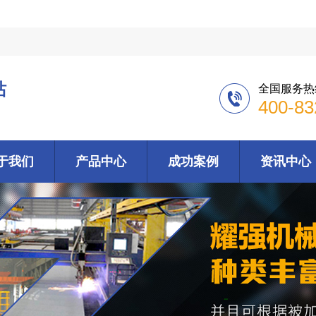
站
全国服务热
400-83
于我们
产品中心
成功案例
资讯中心