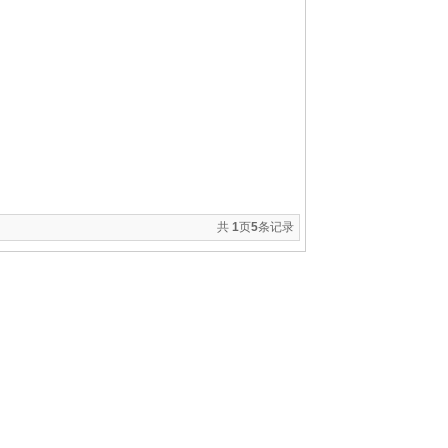
共
1
页
5
条记录