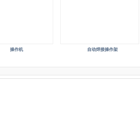
操作机
自动焊接操作架