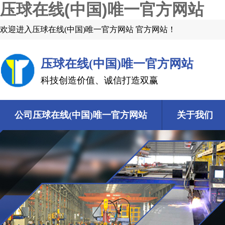
压球在线(中国)唯一官方网站
欢迎进入压球在线(中国)唯一官方网站 官方网站！
压球在线(中国)唯一官方网站
科技创造价值、诚信打造双赢
公司压球在线(中国)唯一官方网站
关于我们
压球在线(中国)唯一官方网站