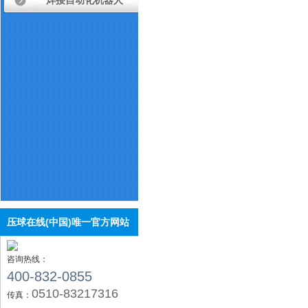
焊接自动化机器人
压球在线(中国)唯一官方网站
咨询热线：
400-832-0855
0510-83217316
传真：